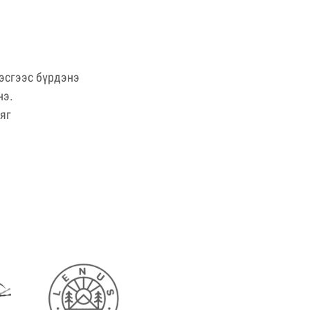
хэсгээс бүрдэнэ
нэ.
яг