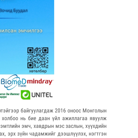
ртэйгээр байгуулагдаж 2016 оноос Монголын
 холбоо нь бие даан үйл ажиллагаа явуулж
гэмтлийн эмч, хавдрын мэс заслын, хүүхдийн
х, эрх зүйн чадамжийг дээшлүүлэх, нэгтгэн