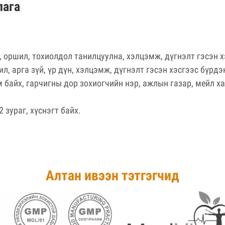
лага
, оршил, тохиолдол танилцуулна, хэлцэмж, дүгнэлт гэсэн 
, арга зүй, үр дүн, хэлцэмж, дүгнэлт гэсэн хэсгээс бүрдэ
 байх, гарчигны дор зохиогчийн нэр, ажлын газар, мейл ха
2 зураг, хүснэгт байх.
Алтан ивээн тэтгэгчид