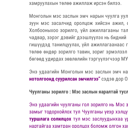
хамруулахын төлөө ажиллаж ирсэн билээ.
Монголын мэс заслын эмч нарын чуулга уулз
зуун мэс засалчид оролцож хийсэн ажил, 
Холбооныхоо зорилго, үйл ажиллагааны тал
чадвар, зэрэг дэвийг дээшлүүлэх нь бидний
гишүүдэд танилцуулах, үйл ажиллагаанаас 
төлөө өндөр зорилго тавин, зориг эрмэлзэ
бөгөөд удирдах зөвлөлийн тэргүүлэгчээр МУ
Энэ удаагийн Монголын мэс заслын эмч на
нотолгоонд суурилсан эмчилгээ”
сэдэв дор О
Чуулганы зорилго : Мэс заслын яаралтай тус
Энэ удаагийн чуулганы гол зорилго нь Мэс 
замыг тодорхойлох тул Чуулганы үеэр хэлц
туршлага солилцох
тул мэс заслуудынхаа үр
нартайгаа хамтран оролцох боломж олгон х