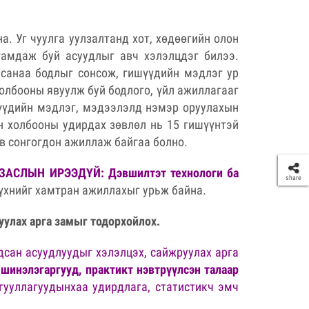
. Уг чуулга уулзалтанд хот, хөдөөгийн олон
гамдаж буй асуудлыг авч хэлэлцдэг билээ.
 санаа бодлыг сонсож, гишүүдийн мэдлэг ур
олбооны явуулж буй бодлого, үйл ажиллагааг
шүүдийн мэдлэг, мэдээлэлд нэмэр оруулахын
н холбооны удирдах зөвлөл нь 15 гишүүнтэй
в сонгогдон ажиллаж байгаа болно.
 ЗАСЛЫН ИРЭЭДҮЙ: Дэвшилтэт технологи ба
share
бүхнийг хамтран ажиллахыг урьж байна.
уулах арга замыг тодорхойлох.
дсан асуудлуудыг хэлэлцэх, сайжруулах арга
шинэлэгаргууд, практикт нэвтрүүлсэн талаар
гууллагуудынхаа удирдлага, статистикч эмч