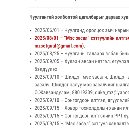
Чуулгантай холбоотой цагалбарыг дараах хув
2025/06/01 – Чуулганд оролцох эмч нарын 
2025/08/01 – “Мэс засал” сэтгүүлийн илтгэ
mzsetguul@gmail.com
).
2025/08/25 – Чуулганы талаарх албан бичи
2025/09/05 – Хүлээн авсан илтгэл, өгүүлэ
бэлдүүлэх
2025/09/10 – Шилдэг мэс засалч, Шилдэг 
засалч, Шилдэг залуу мэс засалчийг шалга
О.Жавзандулам, 88019309,
duka_mz@yaho
2025/09/10 – Сонгогдсон илтгэл, өгүүлэли
2025/09/15 – Ховор тохиолдолын ханан илтг
2025/09/15 – Сонгогдсон илтгэлийн PPT хү
2025/09/15 – “Мэс засал” сэтгүүл хэвлэлтэ