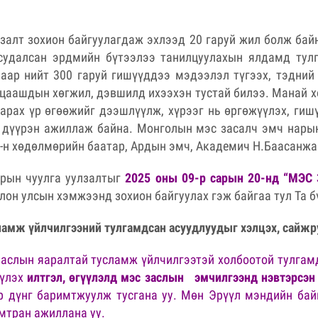
алт зохион байгуулагдаж эхлээд 20 гаруй жил болж байна
судалсан эрдмийн бүтээлээ танилцуулахын ялдамд тул
аар нийт 300 гаруй гишүүддээ мэдээлэл түгээх, тэдний
 цаашдын хөгжил, дэвшилд ихээхэн тустай билээ. Манай х
гарах үр өгөөжийг дээшлүүлж, хүрээг нь өргөжүүлэх, ги
л дүүрэн ажиллаж байна. Монголын мэс засалч эмч нары
-н хөдөлмөрийн баатар, Ардын эмч, Академич Н.Баасанжа
рын чуулга уулзалтыг
2025 оны 09-р сарын 20-нд “МЭС
лон улсын хэмжээнд зохион байгуулах гэж байгаа тул Та 
ламж үйлчилгээний тулгамдсан асуудлуудыг хэлцэх, сайжр
заслын яаралтай тусламж үйлчилгээтэй холбоотой тулгам
үүлэх
илтгэл, өгүүлэлд
мэс заслын
эмчилгээнд нэвтэрсэн 
 дүнг баримтжуулж тусгана уу. Мөн Эрүүл мэндийн бай
амтран ажиллана уу.