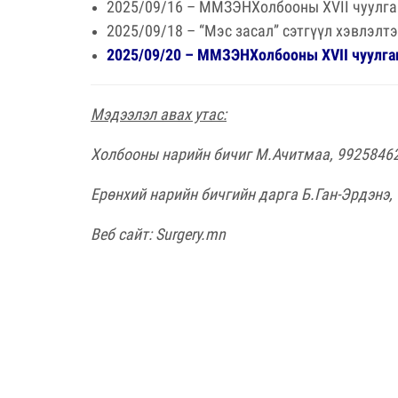
2025/09/16 – ММЗЭНХолбооны XVII чуулга
2025/09/18 – “Мэс засал” сэтгүүл хэвлэлт
2025/09/20 – ММЗЭНХолбооны XVII чуулга
Мэдээлэл авах утас:
Холбооны нарийн бичиг М.Ачитмаа, 9925846
Ерөнхий нарийн бичгийн дарга Б.Ган-Эрдэнэ, У
Веб сайт: Surgery.mn