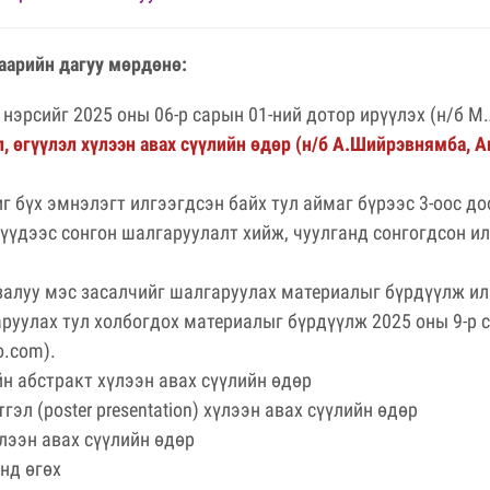
аарийн дагуу мөрдөнө:
нэрсийг 2025 оны 06-р сарын 01-ний дотор ирүүлэх (н/б М
л, өгүүлэл хүлээн авах сүүлийн өдөр (н/б А.Шийрэвнямба, А
г бүх эмнэлэгт илгээгдсэн байх тул аймаг бүрээс 3-оос д
лүүдээс сонгон шалгаруулалт хийж, чуулганд сонгогдсон и
залуу мэс засалчийг шалгаруулах материалыг бүрдүүлж ил
руулах тул холбогдох материалыг бүрдүүлж 2025 оны 9-р с
o.com
).
йн абстракт хүлээн авах сүүлийн өдөр
эл (poster presentation) хүлээн авах сүүлийн өдөр
лээн авах сүүлийн өдөр
нд өгөх