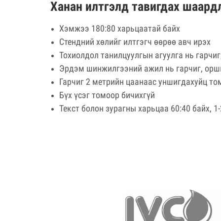
Ханан илтгэлд тавигдах шаард
Хэмжээ 180:80 харьцаатай байх
Стендний хөлийг илтгэгч өөрөө авч ирэх
Тохиолдол танилцуулгын агуулга нь гарчиг
Эрдэм шинжилгээний ажил нь гарчиг, оршил
Гарчиг 2 метрийн цаанаас уншигдахуйц том
Бүх үсэг томоор бичихгүй
Текст болон зурагны харьцаа 60:40 байх, 1-