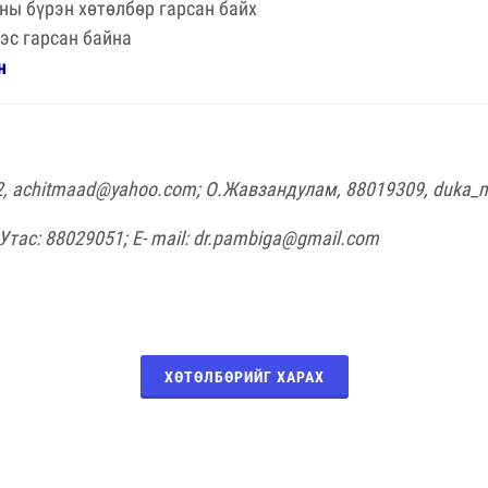
ны бүрэн хөтөлбөр гарсан байх
ээс гарсан байна
н
2,
achitmaad@yahoo.com
; О.Жавзандулам, 88019309,
duka_
тас: 88029051; E- mail:
dr.pambiga@gmail.com
ХӨТӨЛБӨРИЙГ ХАРАХ