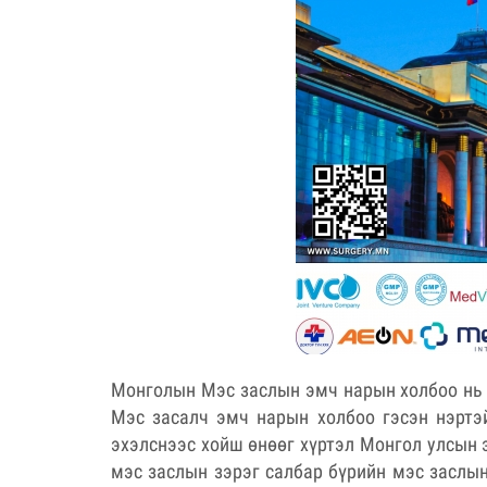
Монголын Мэс заслын эмч нарын холбоо нь 
Мэс засалч эмч нарын холбоо гэсэн нэртэ
эхэлснээс хойш өнөөг хүртэл Монгол улсын 
мэс заслын зэрэг салбар бүрийн мэс заслы