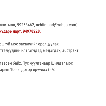
.Ачитмаа, 99258462,
achitmaad@yahoo.com
)
нударь нарт, 94978228,
оошгүй мэс засалчийг оролцуулах
лтгэлүүдийн илтгэгчдэд мэдэгдэх, абстракт
гээсэн байх. Тус чуулганаар Шилдэг мэс
арын 10-ны дотор ирүүлэх (н/б