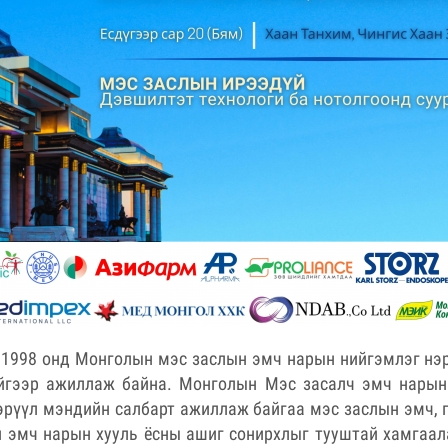
1998 онд Монголын мэс заслын эмч нарын нийгэмлэг нэ
йгээр ажиллаж байна. Монголын Мэс засалч эмч нарын
эрүүл мэндийн салбарт ажиллаж байгаа мэс заслын эмч, 
н эмч нарын хууль ёсны ашиг сонирхлыг тууштай хамгаала