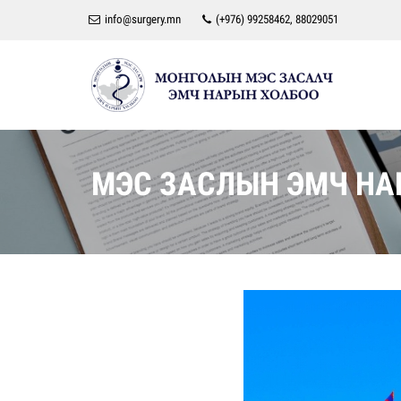
info@surgery.mn
(+976) 99258462, 88029051
МЭС ЗАСЛЫН ЭМЧ НАР