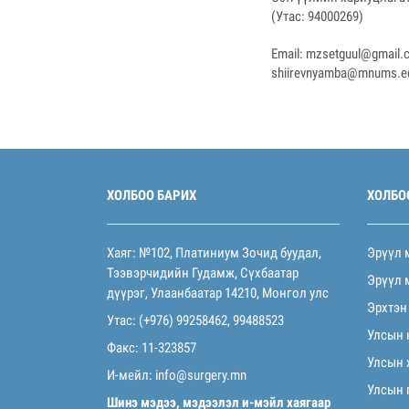
(Утас: 94000269)
Email:
mzsetguul@gmail.
shiirevnyamba@mnums.e
ХОЛБОО БАРИХ
ХОЛБО
Хаяг: №102, Платиниум Зочид буудал,
Эрүүл 
Тээвэрчидийн Гудамж, Сүхбаатар
Эрүүл 
дүүрэг, Улаанбаатар 14210, Монгол улс
Эрхтэн
Утас: (+976) 99258462, 99488523
Улсын 
Факс: 11-323857
Улсын 
И-мейл:
info@surgery.mn
Улсын 
Шинэ мэдээ, мэдээлэл и-мэйл хаягаар