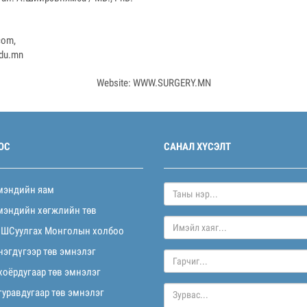
com
,
du.mn
Website: WWW.SURGERY.MN
ОС
САНАЛ ХҮСЭЛТ
мэндийн яам
мэндийн хөгжлийн төв
 ШСуулгах Монголын холбоо
нэгдүгээр төв эмнэлэг
хоёрдугаар төв эмнэлэг
гуравдугаар төв эмнэлэг