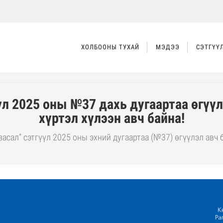
ХОЛБООНЫ ТУХАЙ
МЭДЭЭ
СЭТГҮҮ
үл 2025 оны №37 дахь дугаартаа өгүү
хүртэл хүлээн авч байна!
засал” сэтгүүл 2025 оны эхний дугаартаа (№37) өгүүлэл авч 