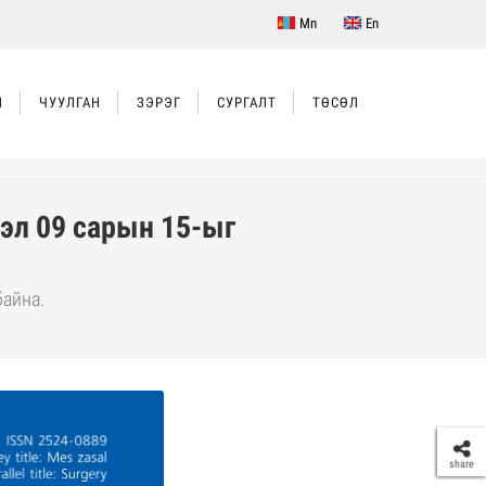
Mn
En
Л
ЧУУЛГАН
ЗЭРЭГ
СУРГАЛТ
ТӨСӨЛ
лэл 09 сарын 15-ыг
байна.
share