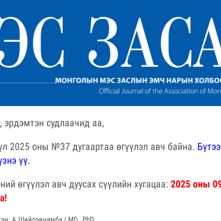
, эрдэмтэн судлаачид аа,
үүл 2025 оны №37 дугаартаа өгүүлэл авч байна.
Бүтээ
знэ үү.
ий өгүүлэл авч дуусах сүүлийн хугацаа:
2025 оны 0
а!
ан: А.Шийрэвнямба / MD., PhD.