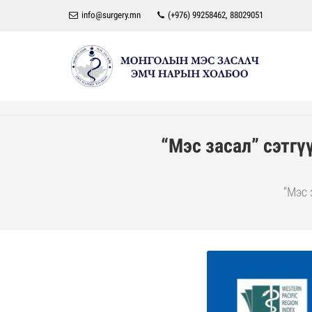
info@surgery.mn
(+976) 99258462, 88029051
“Мэс засал” сэтгү
“Мэс 