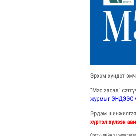
Эрхэм хүндэт эмч
“Мэс засал” сэтг
журмыг ЭНДЭЭС ү
Эрдэм шинжилгээн
хүртэл хүлээн авн
Сэтгүүлийн хариуцлагат