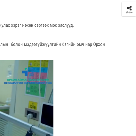
share
улах зэрэг нөхөн сэргээх мэс заслууд,
заслын болон мэдээгүйжүүлгийн багийн эмч нар Орхон