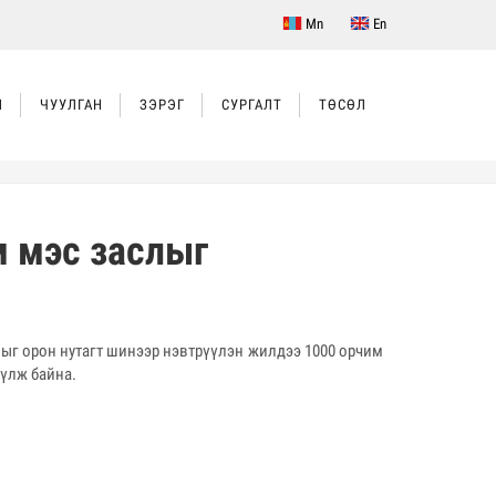
Mn
En
Л
ЧУУЛГАН
ЗЭРЭГ
СУРГАЛТ
ТӨСӨЛ
м мэс заслыг
лыг орон нутагт шинээр нэвтрүүлэн жилдээ 1000 орчим
үүлж байна.