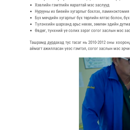
Хэвлийн гэмтлийн яаралтай мэс заслууд
Нурууны их биеийн хугарлыг бэхлэх, ламинэктомия 
Бүх мөчдийн хугарлыг бүх төрлийн ялтас болон, бүх
Түлэнхийн шарханд арьс нөхөх, зөөлөн эдийн дутмаг
Өвдөг, түнхний үе солих зэрэг согог заслын мэс з
Ташрамд дурдахад тус тасаг нь 2010-2012 оны хооро
аймагт ажилласан үеэс гэмтэл, согог заслын мэс эрч