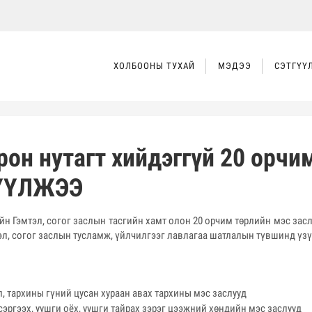
ХОЛБООНЫ ТУХАЙ
МЭДЭЭ
СЭТГҮҮ
он нутагт хийдэггүй 20 орчи
РҮҮЛЖЭЭ
 Гэмтэл, согог заслын тасгийн хамт олон 20 орчим төрлийн мэс зас
эл, согог заслын тусламж, үйлчилгээг лавлагаа шатлалын түвшинд үз
, тархины гүний цусан хураан авах тархины мэс заслууд
эргээх, уушги оёх, уушги тайрах зэрэг цээжний хөндийн мэс заслууд