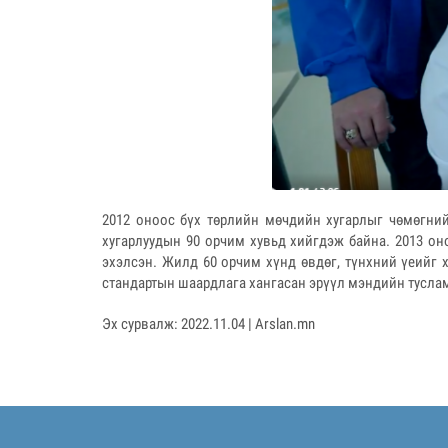
2012 оноос бүх төрлийн мөчдийн хугарлыг чөмөгний
хугарлуудын 90 орчим хувьд хийгдэж байна. 2013 он
эхэлсэн. Жилд 60 орчим хүнд өвдөг, түнхний үеийг
стандартын шаардлага хангасан эрүүл мэндийн тусла
Эх сурвалж: 2022.11.04 | Arslan.mn