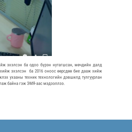
ийж эхэлсэн ба одоо бүрэн нутагшсан, мөчдийн далд
л хийж эхэлсэн ба 2016 оноос өөрсдөө бие дааж хийж
жлэх ухааны техник технологийн дэвшилд тулгуурлан
лаж байна гэж ЭМЯ-аас мэдээллээ.