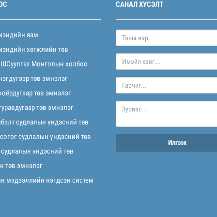
ОС
САНАЛ ХҮСЭЛТ
мэндийн яам
мэндийн хөгжлийн төв
 ШСуулгах Монголын холбоо
нэгдүгээр төв эмнэлэг
хоёрдугаар төв эмнэлэг
гуравдугаар төв эмнэлэг
лбэлт судлалын үндэсний төв
 согог судлалын үндэсний төв
Илгээх
 судлалын үндэсний төв
н төв эмнэлэг
йн мэдээллийн нэгдсэн систем