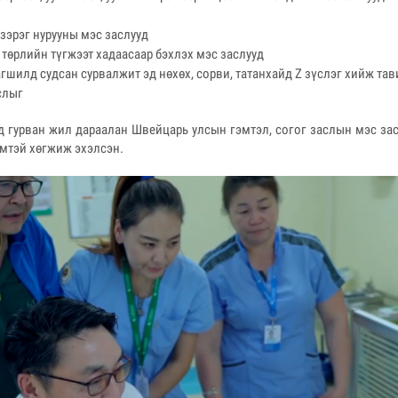
зэрэг нурууны мэс заслууд
 төрлийн түгжээт хадаасаар бэхлэх мэс заслууд
шилд судсан сурвалжит эд нөхөх, сорви, татанхайд Z зүслэг хийж тави
аслыг
нд гурван жил дараалан Швейцарь улсын гэмтэл, согог заслын мэс 
имтэй хөгжиж эхэлсэн.