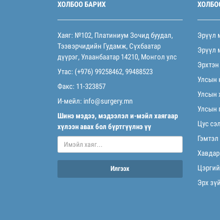
ХОЛБОО БАРИХ
ХОЛБО
Хаяг: №102, Платиниум Зочид буудал,
Эрүүл 
Тээвэрчидийн Гудамж, Сүхбаатар
Эрүүл 
дүүрэг, Улаанбаатар 14210, Монгол улс
Эрхтэн
Утас: (+976) 99258462, 99488523
Улсын 
Факс: 11-323857
Улсын 
И-мейл:
info@surgery.mn
Улсын 
Шинэ мэдээ, мэдээлэл и-мэйл хаягаар
Цус сэ
хүлээн авах бол бүртгүүлнэ үү
Гэмтэл
Хавдар
Цэргий
Илгээх
Эрх зү