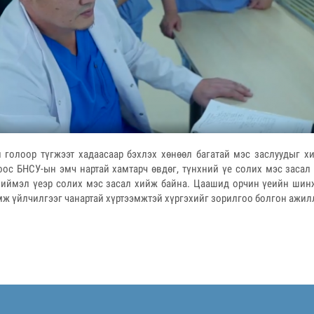
 голоор түгжээт хадаасаар бэхлэх хөнөөл багатай мэс заслуудыг х
оос БНСУ-ын эмч нартай хамтарч өвдөг, түнхний үе солих мэс заса
 хиймэл үеэр солих мэс засал хийж байна. Цаашид орчин үеийн шин
мж үйлчилгээг чанартай хүртээмжтэй хүргэхийг зорилгоо болгон ажил