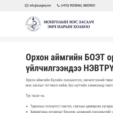
info@surgery.mn
(+976) 99258462, 88029051
Орхон аймгийн БОЭТ ор
үйлчилгээндээ НЭВТ
Орхон аймгийн Бүсийн оношилгоо, эмчилгээний төвийн
мэс заслыг тогтмол хийж, бүс нутгийн хэмжээнд гэмт
Тус тасаг нь
Тархины голомтот гэмтэл, гавлын цөмөрсөн хугарал
Хавирганы хугарлыг бэхэлж, цээжний хэнхэрцгийг с